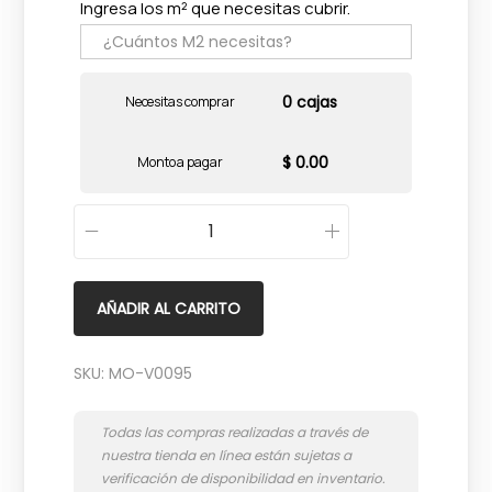
Ingresa los m² que necesitas cubrir.
0 cajas
Necesitas comprar
$ 0.00
Monto a pagar
M
o
s
AÑADIR AL CARRITO
a
i
SKU:
MO-V0095
q
u
i
l