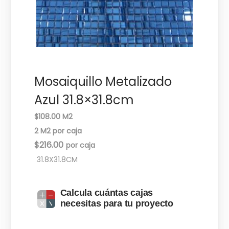
c
d
i
o
ó
n
Mosaiquillo Metalizado
Azul 31.8×31.8cm
$108.00 M2
2 M2 por caja
$
216.00
31.8X31.8CM
Calcula cuántas cajas
necesitas para tu proyecto