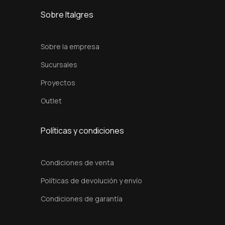
3
Sobre Italgres
1
.
Sobre la empresa
8
Sucursales
x
Proyectos
3
1
Outlet
.
8
Políticas y condiciones
c
m
Condiciones de venta
c
Políticas de devolución y envío
a
n
Condiciones de garantía
t
i