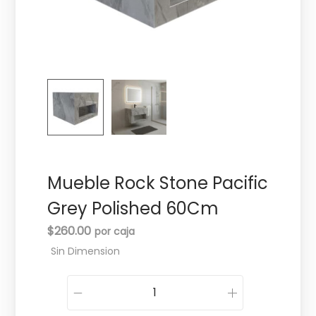
c
d
i
o
ó
n
Mueble Rock Stone Pacific
Grey Polished 60Cm
$
260.00
Sin Dimension
M