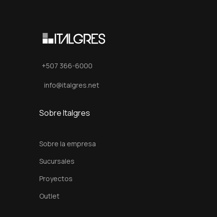
c
i
f
i
c
+507 366-6000
G
r
info@italgres.net
e
y
Sobre Italgres
P
o
Sobre la empresa
l
Sucursales
i
Proyectos
s
h
Outlet
e