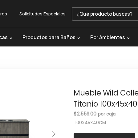
ros
Solicitudes Especiales
cas
Productos para Baños
Por Ambientes
Mueble Wild Coll
Titanio 100x45x40
$
2,559.00
100X45X40CM