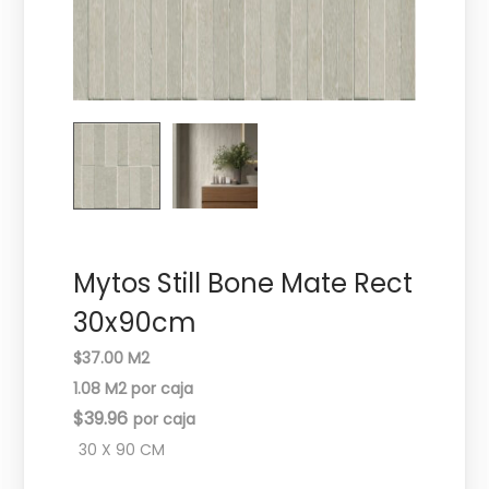
c
d
i
o
ó
n
Mytos Still Bone Mate Rect
30x90cm
$37.00 M2
1.08 M2 por caja
$
39.96
30 X 90 CM