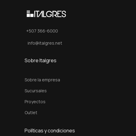
t
3
0
x
+507 366-6000
9
info@italgres.net
0
c
Sobre Italgres
m
c
Sobre la empresa
a
n
Sucursales
t
Proyectos
i
Outlet
d
a
Políticas y condiciones
d