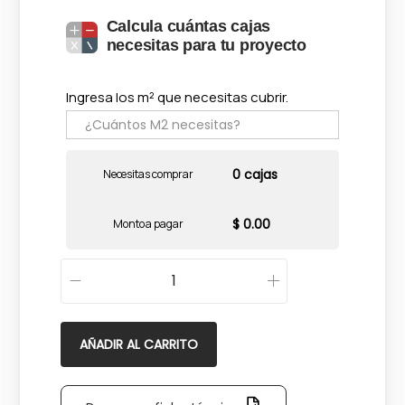
Calcula cuántas cajas
necesitas para tu proyecto
Ingresa los m² que necesitas cubrir.
0 cajas
Necesitas comprar
$ 0.00
Monto a pagar
M
y
t
AÑADIR AL CARRITO
o
s