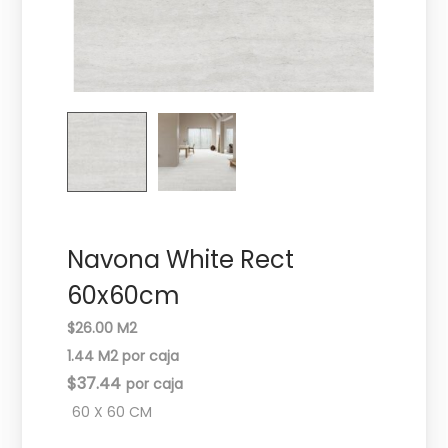
c
d
i
o
ó
n
Navona White Rect
60x60cm
$26.00 M2
1.44 M2 por caja
$
37.44
60 X 60 CM