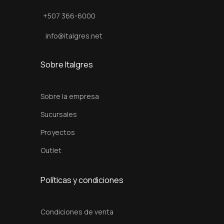
m
+507 366-6000
c
a
info@italgres.net
n
t
Sobre Italgres
i
d
Sobre la empresa
a
Sucursales
d
Proyectos
Outlet
Políticas y condiciones
Condiciones de venta