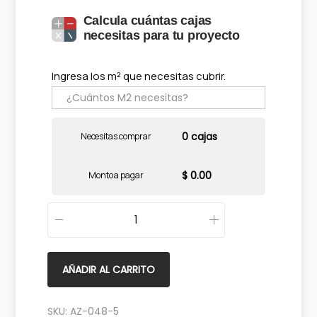
Calcula cuántas cajas
necesitas para tu proyecto
Ingresa los m² que necesitas cubrir.
0 cajas
Necesitas comprar
$ 0.00
Monto a pagar
N
a
v
AÑADIR AL CARRITO
o
n
SKU:
AZ-048-5