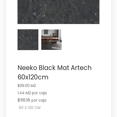
c
d
i
o
ó
n
Neeko Black Mat Artech
60x120cm
$39.00 M2
1.44 M2 por caja
$
56.16
60 X 120 CM