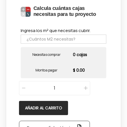
Calcula cuántas cajas
necesitas para tu proyecto
Ingresa los m² que necesitas cubrir.
0 cajas
Necesitas comprar
$ 0.00
Monto a pagar
N
e
e
AÑADIR AL CARRITO
k
o