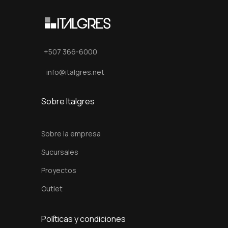
x
1
2
0
+507 366-6000
c
info@italgres.net
m
c
Sobre Italgres
a
n
Sobre la empresa
t
i
Sucursales
d
Proyectos
a
Outlet
d
Políticas y condiciones