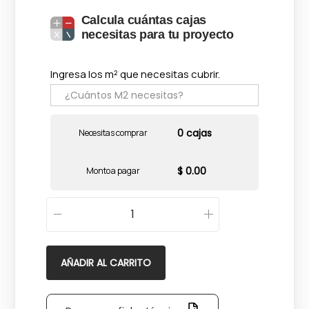
Calcula cuántas cajas
necesitas para tu proyecto
Ingresa los m² que necesitas cubrir.
0 cajas
Necesitas comprar
$ 0.00
Monto a pagar
N
o
r
AÑADIR AL CARRITO
w
i