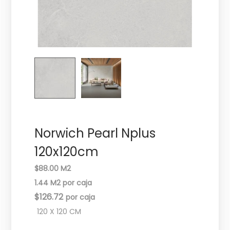
c
d
i
o
ó
n
Norwich Pearl Nplus
120x120cm
$88.00 M2
1.44 M2 por caja
$
126.72
120 X 120 CM