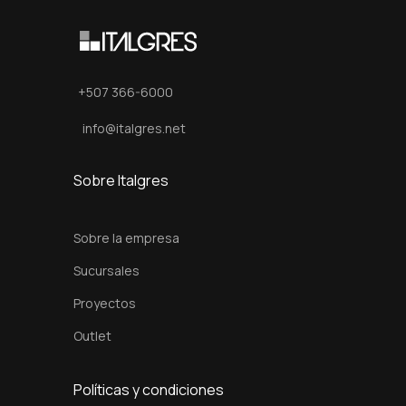
1
2
0
c
+507 366-6000
m
info@italgres.net
c
a
Sobre Italgres
n
t
Sobre la empresa
i
d
Sucursales
a
Proyectos
d
Outlet
Políticas y condiciones