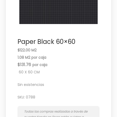
c
d
i
o
ó
n
Paper Black 60×60
$122.00 M2
1.08 M2 por caja
$
131.76
60 X 60 CM
Sin existencias
SKU:
0788