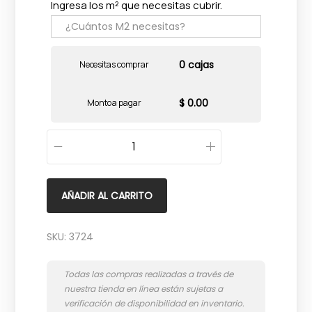
Ingresa los m² que necesitas cubrir.
0 cajas
Necesitas comprar
$ 0.00
Monto a pagar
P
a
v
AÑADIR AL CARRITO
i
m
SKU:
3724
e
n
t
o