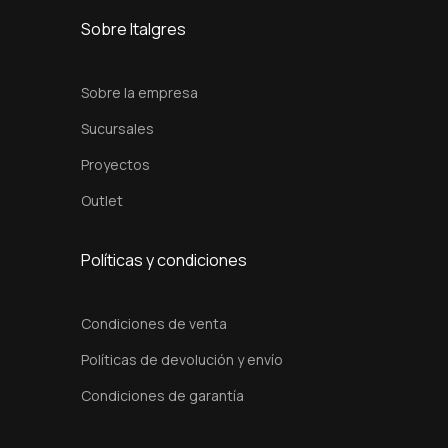
m
Sobre Italgres
c
a
Sobre la empresa
n
Sucursales
t
Proyectos
i
d
Outlet
a
d
Políticas y condiciones
Condiciones de venta
Políticas de devolución y envío
Condiciones de garantía