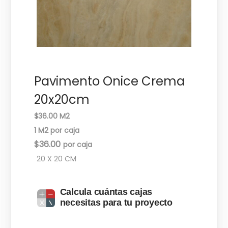
c
d
i
o
ó
n
Pavimento Onice Crema
20x20cm
$36.00 M2
1 M2 por caja
$
36.00
20 X 20 CM
Calcula cuántas cajas
necesitas para tu proyecto