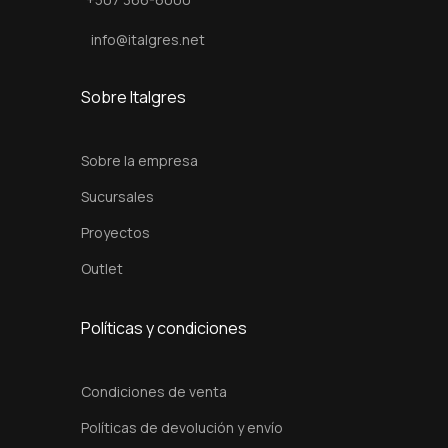
t
i
info@italgres.net
d
a
Sobre Italgres
d
Sobre la empresa
Sucursales
Proyectos
Outlet
Políticas y condiciones
Condiciones de venta
Políticas de devolución y envío