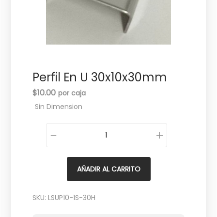
c
d
i
o
ó
n
Perfil En U 30x10x30mm
$
10.00
Sin Dimension
P
e
r
AÑADIR AL CARRITO
f
i
SKU:
LSUP10-1S-30H
l