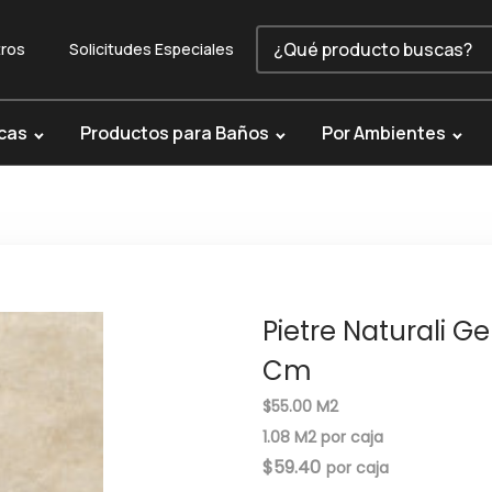
ros
Solicitudes Especiales
cas
Productos para Baños
Por Ambientes
Pietre Naturali G
Cm
$55.00 M2
1.08 M2 por caja
$
59.40