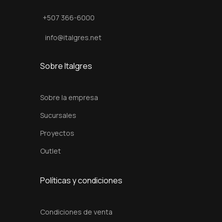
L
+507 366-6000
e
v
info@italgres.net
e
r
Sobre Italgres
S
a
Sobre la empresa
t
Sucursales
i
Proyectos
n
N
Outlet
i
c
Políticas y condiciones
k
e
Condiciones de venta
l