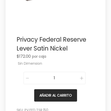
c
d
i
o
ó
n
Privacy Federal Reserve
Lever Satin Nickel
$
172.00
Sin Dimension
P
r
i
AÑADIR AL CARRITO
v
a
SKU:
PV.FED.TSR.150