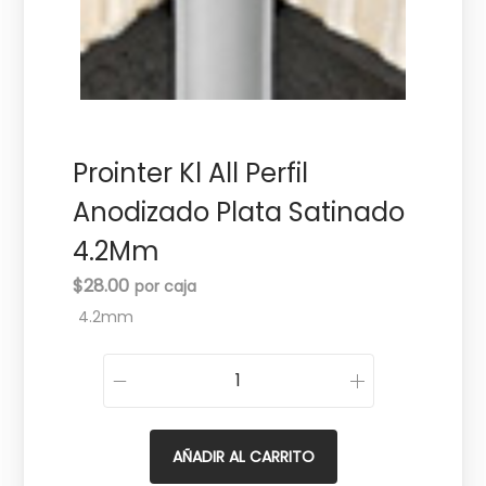
c
d
i
o
ó
n
Prointer Kl All Perfil
Anodizado Plata Satinado
4.2Mm
$
28.00
4.2mm
P
r
o
AÑADIR AL CARRITO
i