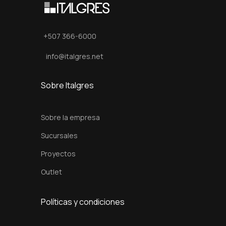
n
o
+507 366-6000
d
i
info@italgres.net
z
a
Sobre Italgres
d
o
Sobre la empresa
P
Sucursales
l
Proyectos
a
t
Outlet
a
S
Políticas y condiciones
a
t