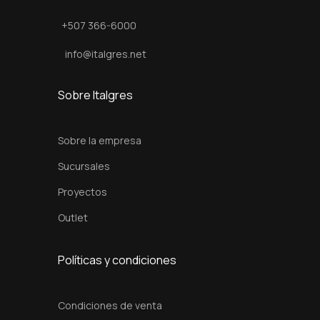
c
+507 366-6000
h
a
info@italgres.net
c
a
Sobre Italgres
n
t
Sobre la empresa
i
Sucursales
d
Proyectos
a
d
Outlet
Políticas y condiciones
Condiciones de venta