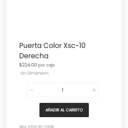
c
d
i
o
ó
n
Puerta Color Xsc-10
Derecha
$
224.00
Sin Dimension
P
u
e
AÑADIR AL CARRITO
r
t
SKU:
PXSC10-1.00R