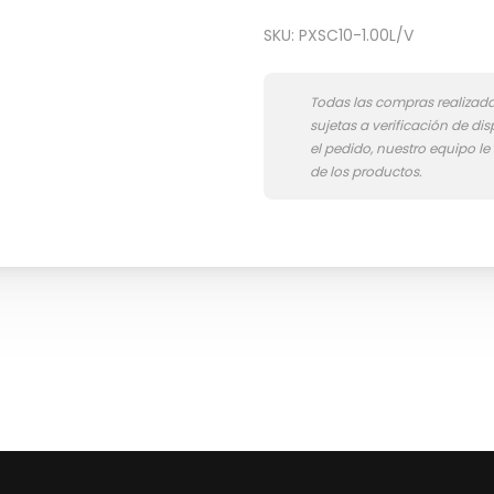
SKU:
PXSC10-1.00L/V