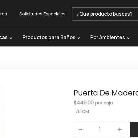
ros
Solicitudes Especiales
cas
Productos para Baños
Por Ambientes
Puerta De Mader
$
446.00
70 CM
P