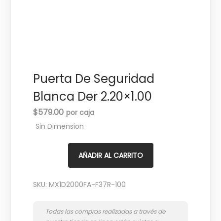
c
d
i
o
ó
n
Puerta De Seguridad
Blanca Der 2.20×1.00
$
579.00
Sin Dimension
AÑADIR AL CARRITO
SKU:
MX1D2000FA-F37R-100