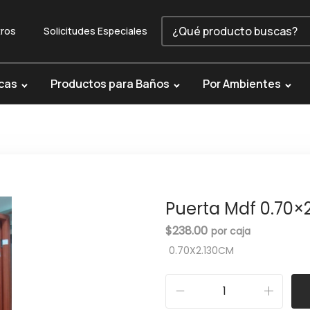
ros
Solicitudes Especiales
cas
Productos para Baños
Por Ambientes
Puerta Mdf 0.70×
$
238.00
0.70X2.130CM
P