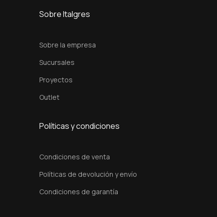
u
Sobre Italgres
l
a
Sobre la empresa
d
Sucursales
o
Proyectos
-
c
Outlet
a
n
Políticas y condiciones
t
i
Condiciones de venta
d
Políticas de devolución y envío
a
d
Condiciones de garantía