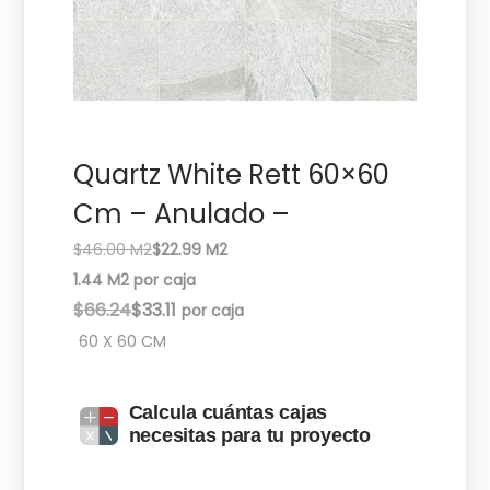
c
d
i
o
ó
n
Quartz White Rett 60×60
Cm – Anulado –
$46.00 M2
$22.99 M2
1.44 M2 por caja
E
E
$
66.24
$
33.11
l
l
60 X 60 CM
p
p
r
r
Calcula cuántas cajas
e
e
necesitas para tu proyecto
c
c