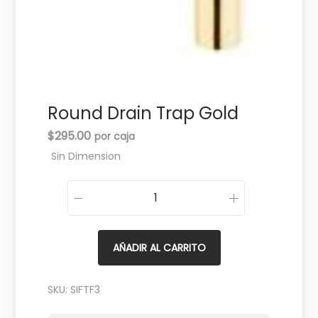
c
d
i
o
ó
n
Round Drain Trap Gold
$
295.00
Sin Dimension
R
o
u
AÑADIR AL CARRITO
n
d
SKU:
SIFTF3
D