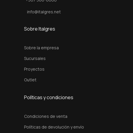
i
d
info@italgres.net
a
d
Sobre Italgres
Sobre la empresa
Sucursales
Proyectos
Outlet
Políticas y condiciones
Condiciones de venta
Políticas de devolución y envío