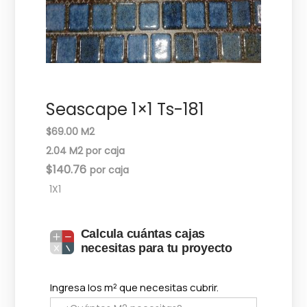
c
d
i
o
ó
n
Seascape 1×1 Ts-181
$69.00 M2
2.04 M2 por caja
$
140.76
1X1
Calcula cuántas cajas
necesitas para tu proyecto
Ingresa los m² que necesitas cubrir.