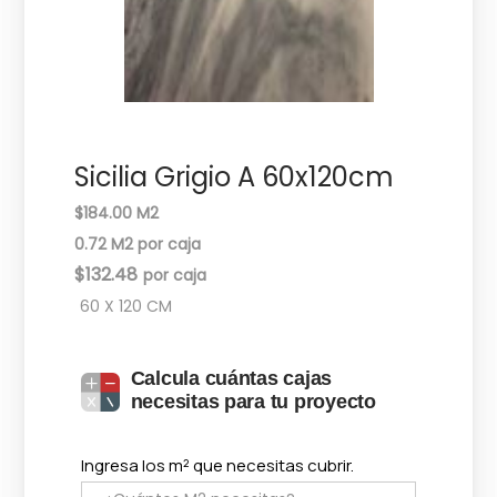
c
d
i
o
ó
n
Sicilia Grigio A 60x120cm
$184.00 M2
0.72 M2 por caja
$
132.48
60 X 120 CM
Calcula cuántas cajas
necesitas para tu proyecto
Ingresa los m² que necesitas cubrir.