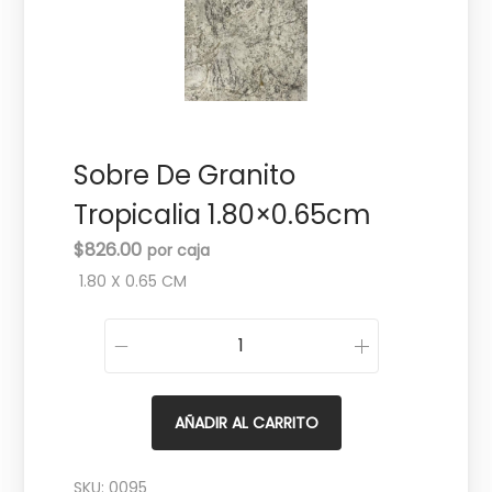
c
d
i
o
ó
n
Sobre De Granito
Tropicalia 1.80×0.65cm
$
826.00
1.80 X 0.65 CM
S
o
b
AÑADIR AL CARRITO
r
e
SKU:
0095