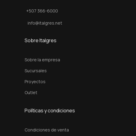
l
+507 366-6000
i
a
info@italgres.net
1
.
Sobre Italgres
8
0
Sobre la empresa
x
Sucursales
0
Proyectos
.
6
Outlet
5
c
Políticas y condiciones
m
c
Condiciones de venta
a