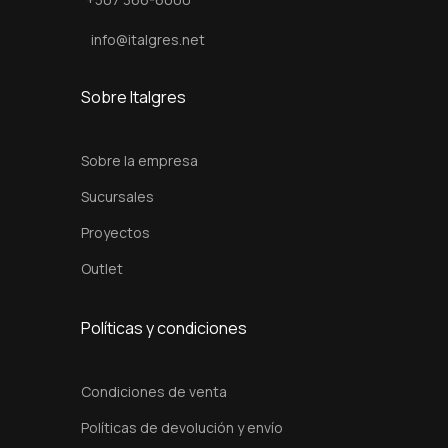
a
n
info@italgres.net
t
i
Sobre Italgres
d
a
Sobre la empresa
d
Sucursales
Proyectos
Outlet
Políticas y condiciones
Condiciones de venta
Políticas de devolución y envío