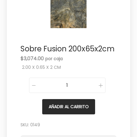
c
d
i
o
ó
n
Sobre Fusion 200x65x2cm
$
3,074.00
2.00 X 0.65 X 2 CM
S
o
b
AÑADIR AL CARRITO
r
e
SKU:
0149
F