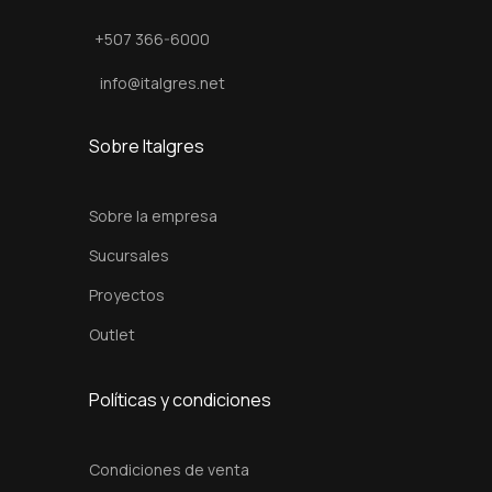
5
+507 366-6000
x
2
info@italgres.net
c
m
Sobre Italgres
c
a
Sobre la empresa
n
Sucursales
t
Proyectos
i
d
Outlet
a
d
Políticas y condiciones
Condiciones de venta