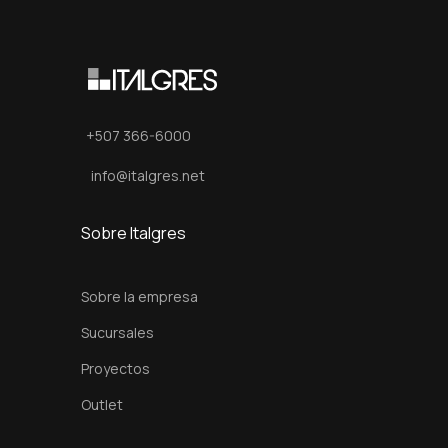
i
t
e
2
.
+507 366-6000
0
0
info@italgres.net
x
6
Sobre Italgres
5
c
Sobre la empresa
m
Sucursales
c
Proyectos
a
n
Outlet
t