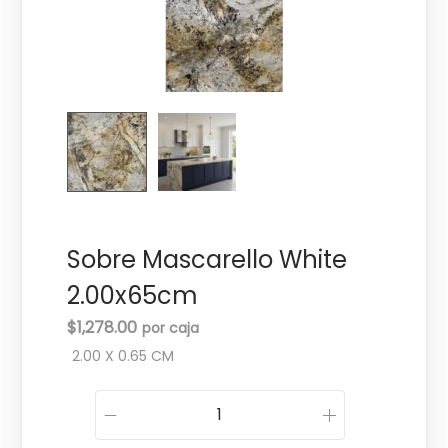
c
d
i
o
ó
n
Sobre Mascarello White
2.00x65cm
$
1,278.00
2.00 X 0.65 CM
S