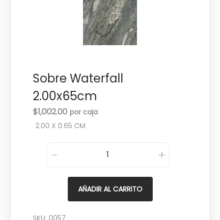
c
d
i
o
ó
n
Sobre Waterfall
2.00x65cm
$
1,002.00
2.00 X 0.65 CM
S
o
b
AÑADIR AL CARRITO
r
e
SKU:
0057