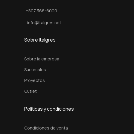
c
+507 366-6000
m
c
info@italgres.net
a
n
Sobre Italgres
t
i
Sobre la empresa
d
Sucursales
a
Proyectos
d
Outlet
Políticas y condiciones
Condiciones de venta