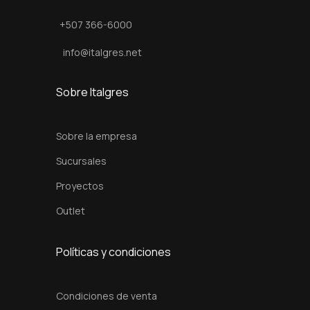
A
+507 366-6000
l
l
info@italgres.net
u
r
Sobre Italgres
e
8
Sobre la empresa
5
Sucursales
x
Proyectos
1
7
Outlet
0
x
Políticas y condiciones
6
2
Condiciones de venta
c