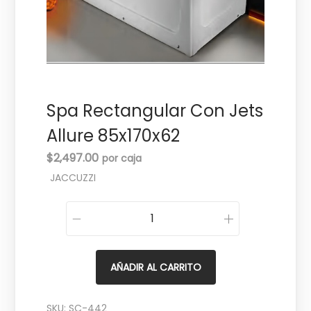
c
d
i
o
ó
n
Spa Rectangular Con Jets
Allure 85x170x62
$
2,497.00
JACCUZZI
S
p
a
AÑADIR AL CARRITO
R
e
SKU:
SC-442