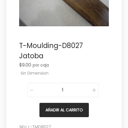
c
d
i
o
ó
n
T-Moulding-D8027
Jatoba
$
9.00
Sin Dimension
T
-
M
AÑADIR AL CARRITO
o
u
SKU:
L-TMD8027