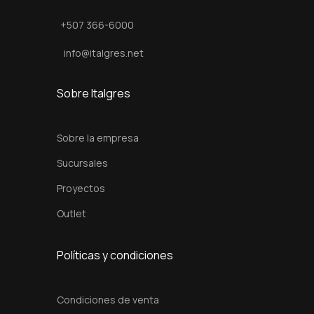
a
+507 366-6000
c
a
info@italgres.net
n
t
Sobre Italgres
i
d
Sobre la empresa
a
Sucursales
d
Proyectos
Outlet
Políticas y condiciones
Condiciones de venta