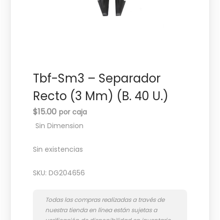
c
d
i
o
ó
n
Tbf-Sm3 – Separador
Recto (3 Mm) (B. 40 U.)
$
15.00
Sin Dimension
Sin existencias
SKU:
DG204656