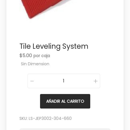
c
d
i
o
ó
n
Tile Leveling System
$
5.00
Sin Dimension
T
i
l
AÑADIR AL CARRITO
e
L
SKU:
LS-JEP3002-304-660
e