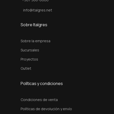
i
d
info@italgres.net
a
d
Sobre Italgres
Sobre la empresa
Sucursales
Proyectos
Outlet
Políticas y condiciones
Condiciones de venta
Políticas de devolución y envío