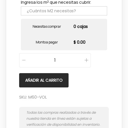
Ingresa los m² que necesitas cubrir.
0 cajas
Necesitas comprar
$ 0.00
Monto a pagar
V
o
l
AÑADIR AL CARRITO
a
k
SKU:
M60-VOL
a
s
A
3