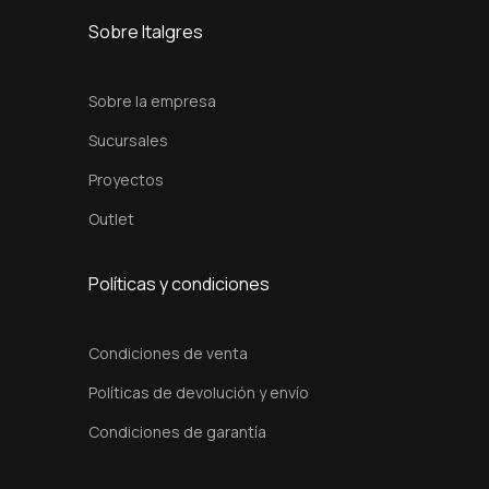
a
Sobre Italgres
n
t
Sobre la empresa
i
Sucursales
d
Proyectos
a
d
Outlet
Políticas y condiciones
Condiciones de venta
Políticas de devolución y envío
Condiciones de garantía