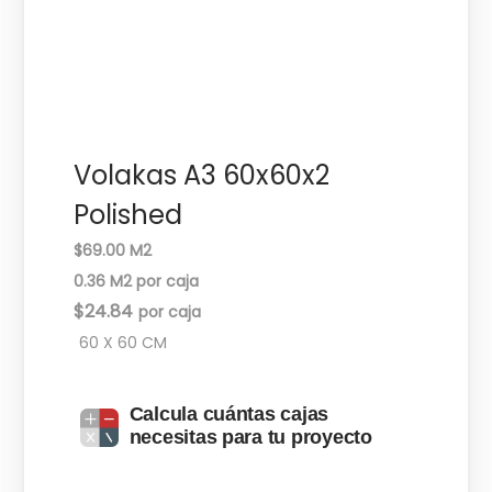
c
d
i
o
ó
n
Volakas A3 60x60x2
Polished
$69.00 M2
0.36 M2 por caja
$
24.84
60 X 60 CM
Calcula cuántas cajas
necesitas para tu proyecto