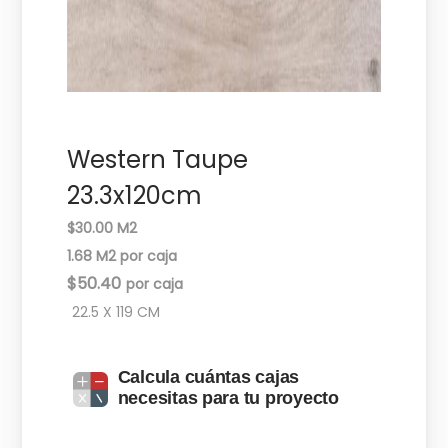
c
d
i
o
ó
n
Western Taupe
23.3x120cm
$30.00 M2
1.68 M2 por caja
$
50.40
22.5 X 119 CM
Calcula cuántas cajas
necesitas para tu proyecto