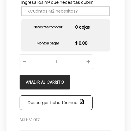
Ingresa los m² que necesitas cubrir.
0 cajas
Necesitas comprar
$ 0.00
Monto a pagar
W
e
s
AÑADIR AL CARRITO
t
e
Descargar ficha técnica
r
n
SKU:
VL017
T
a