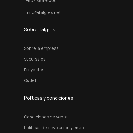
+507 366-6000
t
info@italgres.net
i
d
Sobre Italgres
a
d
Sobre la empresa
Sucursales
Proyectos
Outlet
Políticas y condiciones
Condiciones de venta
Políticas de devolución y envío