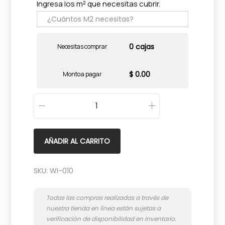
Ingresa los m² que necesitas cubrir.
0 cajas
Necesitas comprar
$ 0.00
Monto a pagar
W
i
-
AÑADIR AL CARRITO
4
2
SKU:
WI-010
8
2
O
n