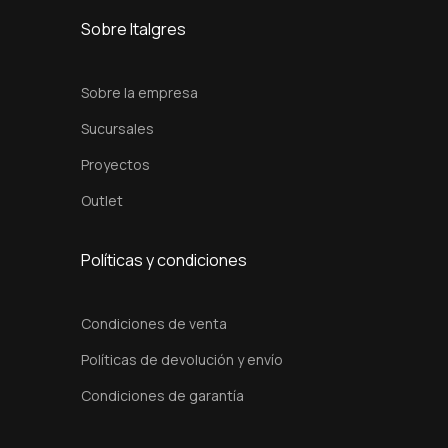
c
Sobre Italgres
m
c
Sobre la empresa
a
Sucursales
n
Proyectos
t
i
Outlet
d
a
Políticas y condiciones
d
Condiciones de venta
Políticas de devolución y envío
Condiciones de garantía