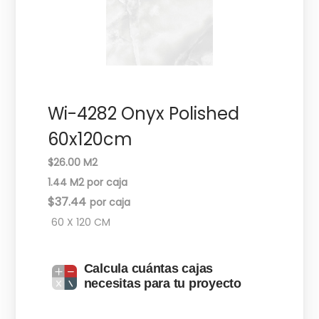
c
d
i
o
ó
n
Wi-4282 Onyx Polished
60x120cm
$26.00 M2
1.44 M2 por caja
$
37.44
60 X 120 CM
Calcula cuántas cajas
necesitas para tu proyecto