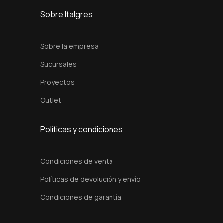
x
Sobre Italgres
1
2
Sobre la empresa
0
Sucursales
c
Proyectos
m
c
Outlet
a
n
Políticas y condiciones
t
i
Condiciones de venta
d
Políticas de devolución y envío
a
d
Condiciones de garantía