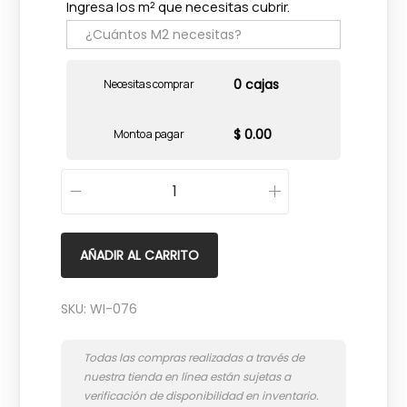
Ingresa los m² que necesitas cubrir.
0 cajas
Necesitas comprar
$ 0.00
Monto a pagar
W
i
-
AÑADIR AL CARRITO
U
s
SKU:
WI-076
-
7
5
0