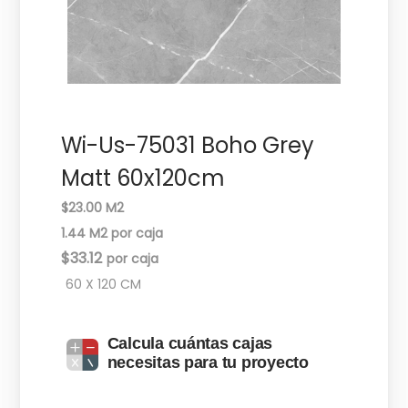
c
d
i
o
ó
n
Wi-Us-75031 Boho Grey
Matt 60x120cm
$23.00 M2
1.44 M2 por caja
$
33.12
60 X 120 CM
Calcula cuántas cajas
necesitas para tu proyecto