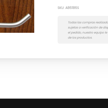
SKU:
A86186S