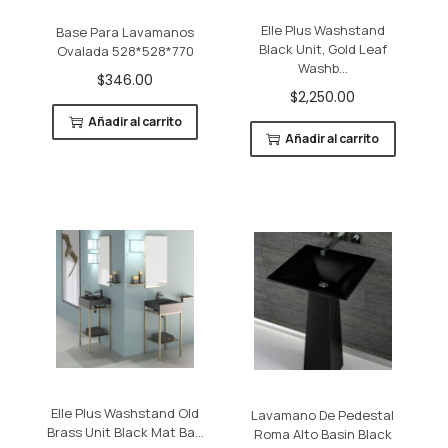
c
d
Elle Plus Washstand
Base Para Lavamanos
i
o
Black Unit, Gold Leaf
Ovalada 528*528*770
Washb...
ó
$
346.00
$
2,250.00
n
Añadir al carrito
Añadir al carrito
Elle Plus Washstand Old
Lavamano De Pedestal
Brass Unit Black Mat Ba...
Roma Alto Basin Black