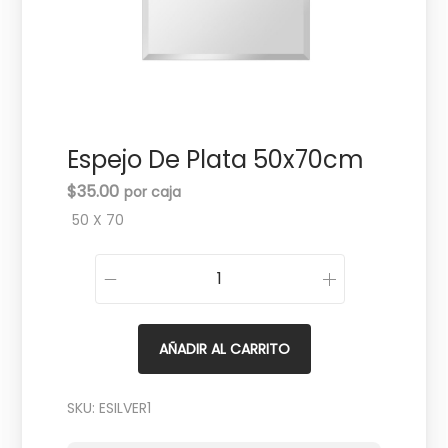
c
d
i
o
ó
n
Espejo De Plata 50x70cm
$
35.00
50 X 70
E
s
p
AÑADIR AL CARRITO
e
j
SKU:
ESILVER1
o