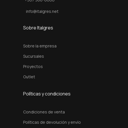
n
t
info@italgres.net
i
d
Sobre Italgres
a
d
Sobre la empresa
Sucursales
Proyectos
Outlet
Políticas y condiciones
Condiciones de venta
Políticas de devolución y envío