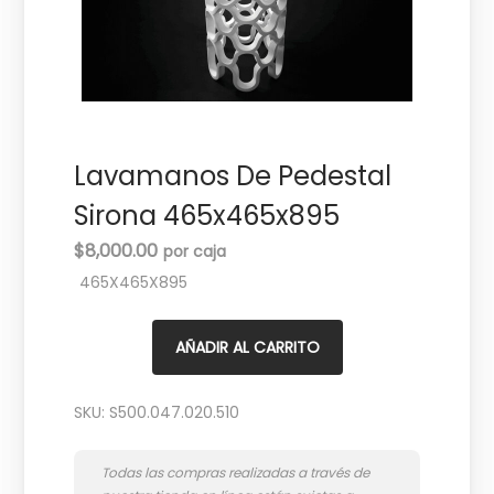
c
d
i
o
ó
n
Lavamanos De Pedestal
Sirona 465x465x895
$
8,000.00
465X465X895
AÑADIR AL CARRITO
SKU:
S500.047.020.510