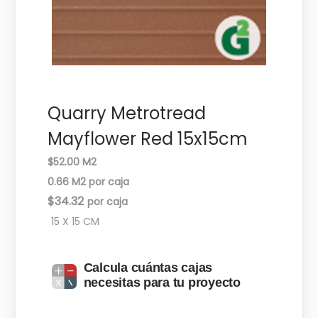
c
d
i
o
ó
n
Quarry Metrotread
Mayflower Red 15x15cm
$52.00 M2
0.66 M2 por caja
$
34.32
15 X 15 CM
Calcula cuántas cajas
necesitas para tu proyecto