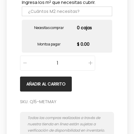
Ingresa los m² que necesitas cubrir.
0 cajas
Necesitas comprar
$ 0.00
Monto a pagar
Q
u
a
AÑADIR AL CARRITO
r
r
SKU:
Q15-METMAY
y
M
e
t