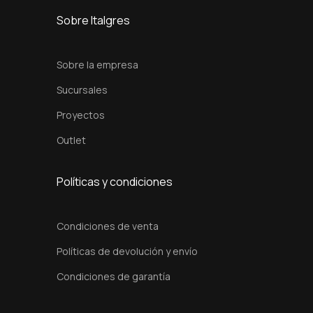
R
Sobre Italgres
e
d
Sobre la empresa
1
Sucursales
5
Proyectos
x
1
Outlet
5
c
Políticas y condiciones
m
c
Condiciones de venta
a
Políticas de devolución y envío
n
t
Condiciones de garantía
i
d