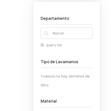
a
i
o
o
c
d
m
m
i
o
Departamento
í
á
ó
n
x
n
i
i
m
m
quarry tile
o
o
Tipo de Lavamanos
Todavía no hay términos de
filtro
Material