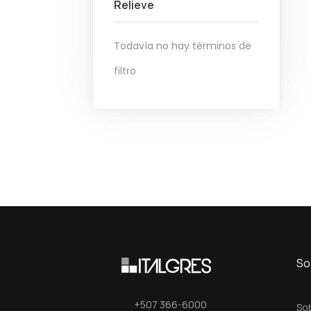
Relieve
Todavía no hay términos de
filtro
So
+507 366-6000
So