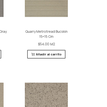
 Gray
Quarry Metrotread Bucskin
15×15 Cm
$54.00 M2
Añadir al carrito