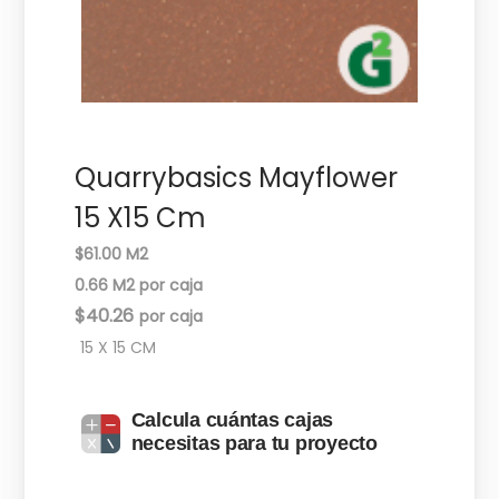
c
d
i
o
ó
n
Quarrybasics Mayflower
15 X15 Cm
$61.00 M2
0.66 M2 por caja
$
40.26
15 X 15 CM
Calcula cuántas cajas
necesitas para tu proyecto