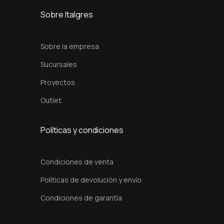
5
Sobre Italgres
C
m
Sobre la empresa
c
Sucursales
a
Proyectos
n
t
Outlet
i
d
Políticas y condiciones
a
d
Condiciones de venta
Políticas de devolución y envío
Condiciones de garantía