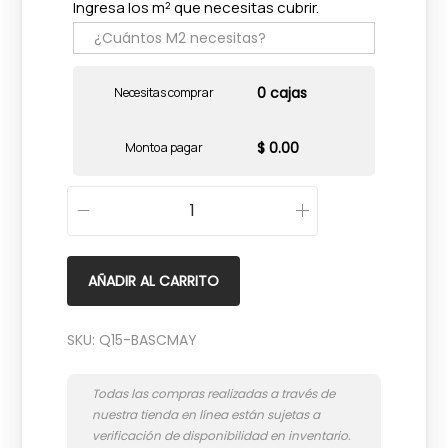
Ingresa los m² que necesitas cubrir.
0 cajas
Necesitas comprar
$ 0.00
Monto a pagar
Q
u
a
AÑADIR AL CARRITO
r
r
SKU:
Q15-BASCMAY
y
b
a
s